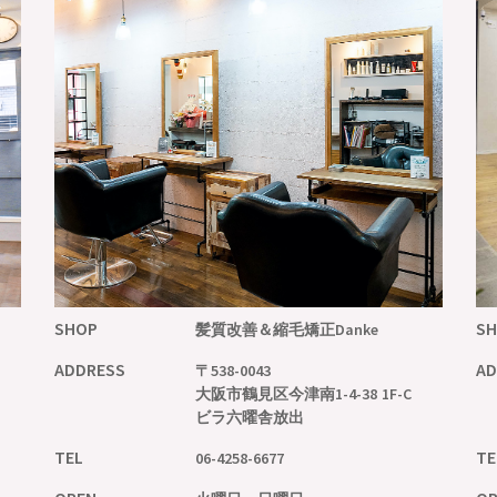
SHOP
S
髪質改善＆縮毛矯正
Danke
ADDRESS
AD
〒538-0043
大阪市鶴見区今津南1-4-38 1F-C
ビラ六曜舎放出
TEL
TE
06-4258-6677