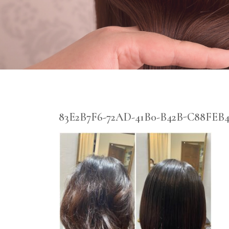
83E2B7F6-72AD-41B0-B42B-C88FEB