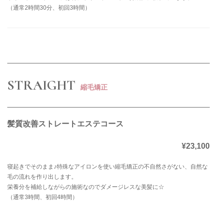
（通常2時間30分、初回3時間）
STRAIGHT
縮毛矯正
髪質改善ストレートエステコース
¥23,100
寝起きでそのまま♪特殊なアイロンを使い縮毛矯正の不自然さがない、自然な
毛の流れを作り出します。
栄養分を補給しながらの施術なのでダメージレスな美髪に☆
（通常3時間、初回4時間）