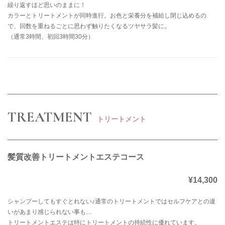
繰り返すほど思いのままに！
カラーとトリートメントが同時進行。お色と栄養分を補給し閉じ込めるの
で、回数を重ねるごとに思わず触りたくなるツヤサラ髪に。
（通常3時間、初回3時間30分）
TREATMENT
トリートメント
髪質改善トリートメントエステコース
¥14,300
シャンプーしてもすぐとれない♪通常のトリートメントではセルフケアとの違
いがあまり感じられない事も…
トリートメントエステは特にトリートメントの持続性に優れています。