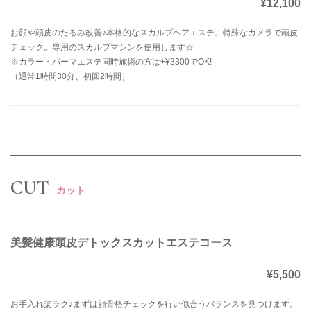
¥12,100
お顔や頭皮のたるみ改善♪本格的なスカルプヘアエステ。特殊なカメラで頭皮
チェック。専用のスカルプマシンを使用します☆
※カラー・パーマエステ同時施術の方は+¥3300でOK!
（通常1時間30分、初回2時間）
CUT
カット
美髪健康頭皮デトックスカットエステコース
¥5,500
お手入れ楽ラク♪まずは顔骨格チェックを行い似合うバランスを見つけます。