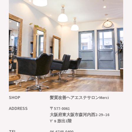
SHOP
髪質改善ヘアエステサロンMerci
ADDRESS
〒577-0061
大阪府東大阪市森河内西2-29–16
Y’ｓ放出1階
TEL
06-6748-0400