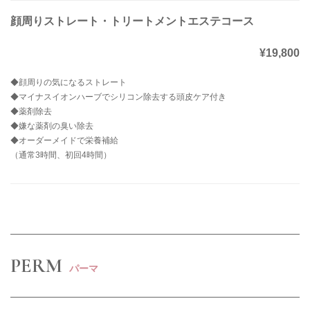
顔周りストレート・トリートメントエステコース
¥19,800
◆顔周りの気になるストレート
◆マイナスイオンハーブでシリコン除去する頭皮ケア付き
◆薬剤除去
◆嫌な薬剤の臭い除去
◆オーダーメイドで栄養補給
（通常3時間、初回4時間）
PERM
パーマ