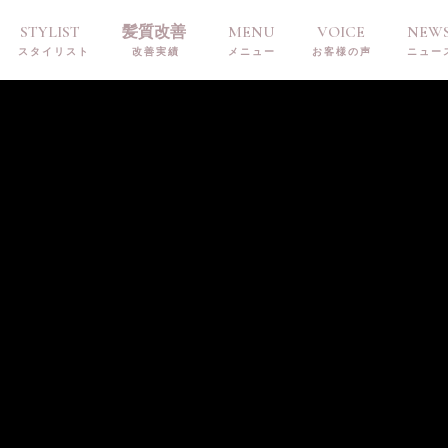
STYLIST
髪質改善
MENU
VOICE
NEW